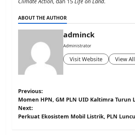
Climate Action
, dan 15
Life on Land
.
ABOUT THE AUTHOR
adminck
Administrator
Visit Website
View Al
P
Previous:
Momen HPN, GM PLN UID Kaltimra Turun 
o
Next:
s
Perkuat Ekosistem Mobil Listrik, PLN Lunc
t