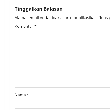
n
Tinggalkan Balasan
a
Alamat email Anda tidak akan dipublikasikan.
Ruas 
v
Komentar
*
i
g
a
t
i
o
Nama
*
n