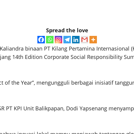
Spread the love
andra binaan PT Kilang Pertamina Internasional (KP
ang 14th Edition Corporate Social Responsibility Su
t of the Year”, mengungguli berbagai inisiatif tangg
R PT KPI Unit Balikpapan, Dodi Yapsenang menyampa
bahwa inovasi lokal mampu menjawab tantangan glob