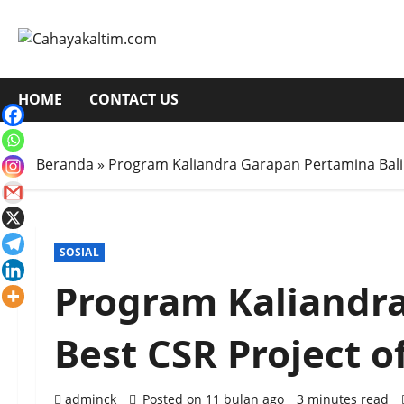
Skip
to
content
HOME
CONTACT US
Beranda
»
Program Kaliandra Garapan Pertamina Balikp
SOSIAL
Program Kaliandr
Best CSR Project of
adminck
Posted on 11 bulan ago
3 minutes read