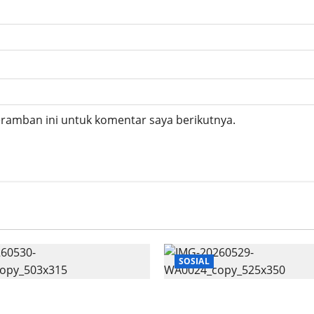
eramban ini untuk komentar saya berikutnya.
SOSIAL
l Bekali 300 Pelajar
PLN UID Kaltimra Salur