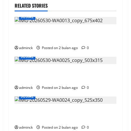
RELATED STORIES
SOSIAL
Bandara SAMS Sepinggan, Sebar Paket Bantuan
ke Warga dan Panti Asuhan
adminck
Posted on 2 bulan ago
0
SOSIAL
Telkomsel Bekali 300 Pelajar Kalimantan
Perlengkapan Sekolah
adminck
Posted on 2 bulan ago
0
SOSIAL
PLN UID Kaltimra Salurkan 40 Hewan Kurban
untuk Masyarakat Kaltimra
adminck
Posted on 2 bulan ago
0