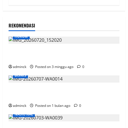
REKOMENDASI
HUKUM
Sidang OTT Garap Lahan Kebun Di Area HLSW, Saksi
Akui Pakai Aplikasi Peta dan Kurang Sosialisasi
adminck
Posted on 3 minggu ago
0
BISNIS
Gandeng SiCepat, Telkomsel Siap Antar Pesanan
Paket Pelanggan
adminck
Posted on 1 bulan ago
0
NASIONAL