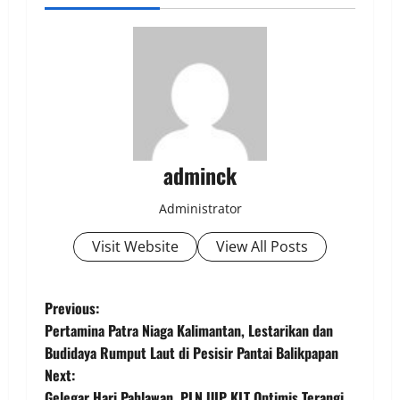
adminck
Administrator
Visit Website
View All Posts
P
Previous:
Pertamina Patra Niaga Kalimantan, Lestarikan dan
o
Budidaya Rumput Laut di Pesisir Pantai Balikpapan
Next:
s
Gelegar Hari Pahlawan, PLN UIP KLT Optimis Terangi