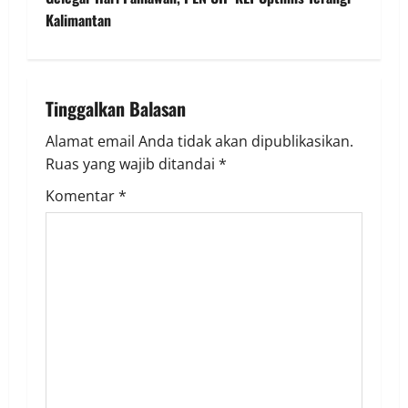
t
Kalimantan
n
a
Tinggalkan Balasan
v
Alamat email Anda tidak akan dipublikasikan.
Ruas yang wajib ditandai
*
i
Komentar
*
g
a
t
i
o