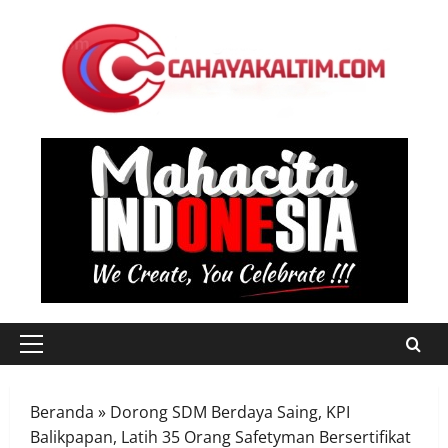
Skip
to
content
Primary
Menu
Beranda
»
Dorong SDM Berdaya Saing, KPI
Balikpapan, Latih 35 Orang Safetyman Bersertifikat