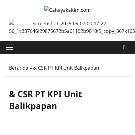
Skip
to
content
Primary
Menu
Beranda
»
& CSR PT KPI Unit Balikpapan
& CSR PT KPI Unit
Balikpapan
Program Kaliandra Garapan