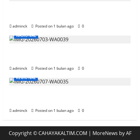
Gandeng SiCepat, Telkomsel Siap Antar
Pesanan Paket Pelanggan
adminck
Posted on 1 bulan ago
0
NASIONAL
Hitungan Formula Tarif Listrik Naik,
Menteri ESDM dan PLN Tahan Berubah
adminck
Posted on 1 bulan ago
0
REGIONAL
Pertamina Patra Niaga Kalimantan,
Hadiahi 2 Unit Motor Bagi Ojek Online
adminck
Posted on 1 bulan ago
0
Copyright © CAHAYAKALTIM.COM
|
MoreNews
by AF