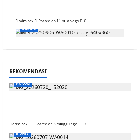
Pertamina Balikpapan Raih Best
CSR Project of the Year di India
adminck
Posted on 11 bulan ago
0
SOSIAL
REKOMENDASI
HUKUM
Sidang OTT Garap Lahan Kebun Di Area
HLSW, Saksi Akui Pakai Aplikasi Peta dan
Kurang Sosialisasi
adminck
Posted on 3 minggu ago
0
BISNIS