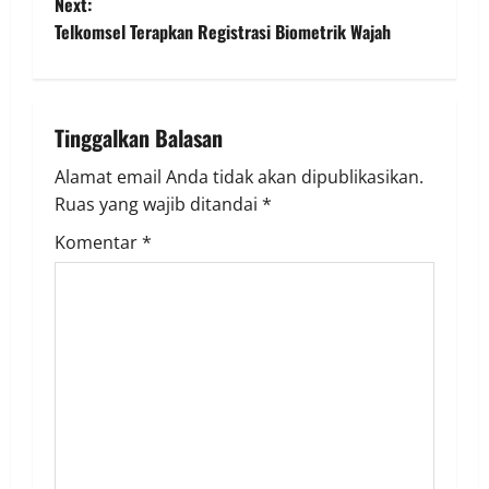
Next:
s
Telkomsel Terapkan Registrasi Biometrik Wajah
t
n
Tinggalkan Balasan
a
Alamat email Anda tidak akan dipublikasikan.
v
Ruas yang wajib ditandai
*
i
Komentar
*
g
a
t
i
o