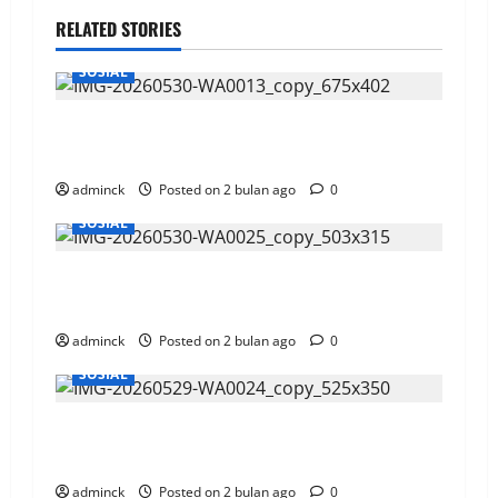
RELATED STORIES
SOSIAL
Bandara SAMS Sepinggan, Sebar Paket Bantuan
ke Warga dan Panti Asuhan
adminck
Posted on 2 bulan ago
0
SOSIAL
Telkomsel Bekali 300 Pelajar Kalimantan
Perlengkapan Sekolah
adminck
Posted on 2 bulan ago
0
SOSIAL
PLN UID Kaltimra Salurkan 40 Hewan Kurban
untuk Masyarakat Kaltimra
adminck
Posted on 2 bulan ago
0