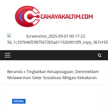
Skip
to
content
Primary
Menu
Beranda
»
Tingkatkan Kesiapsiagaan, Deninteldam
Mulawarman Gelar Sosialisasi Mitigasi Kebakaran
SOSIAL