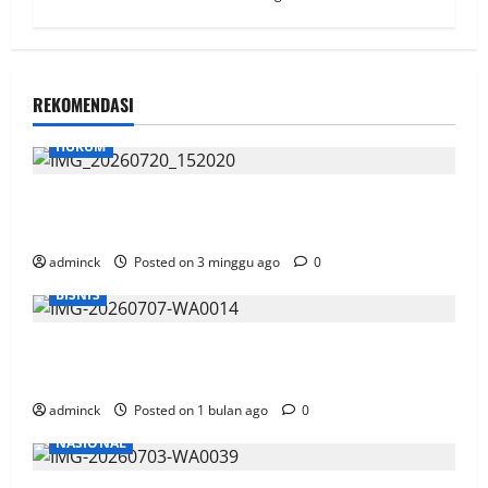
REKOMENDASI
HUKUM
Sidang OTT Garap Lahan Kebun Di Area HLSW, Saksi
Akui Pakai Aplikasi Peta dan Kurang Sosialisasi
adminck
Posted on 3 minggu ago
0
BISNIS
Gandeng SiCepat, Telkomsel Siap Antar Pesanan
Paket Pelanggan
adminck
Posted on 1 bulan ago
0
NASIONAL