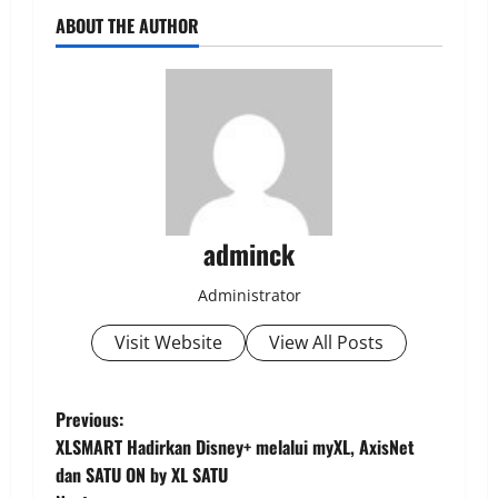
ABOUT THE AUTHOR
adminck
Administrator
Visit Website
View All Posts
P
Previous:
XLSMART Hadirkan Disney+ melalui myXL, AxisNet
o
dan SATU ON by XL SATU