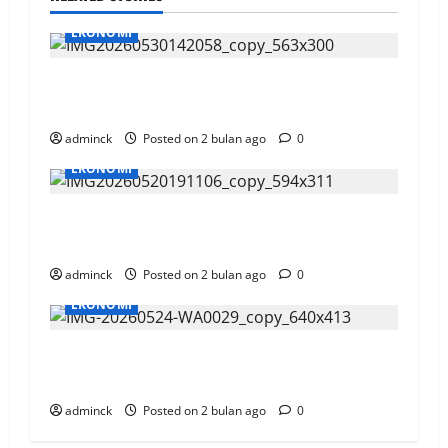
EKONOMI
Harga Rumah Naik, Daya Beli dan Harga
Properti Turun
adminck
Posted on 2 bulan ago
0
EKONOMI
BI Balikpapan Perkuat UMKM Lewat
Onboarding DIGDAYA
adminck
Posted on 2 bulan ago
0
EKONOMI
Telkomsel BEYOND, Kolaborasi Industri-
Kampus Cetak Generasi Berkualitas
adminck
Posted on 2 bulan ago
0