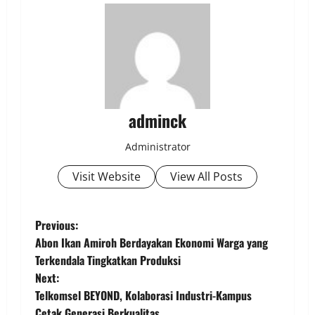
adminck
Administrator
Visit Website
View All Posts
P
Previous:
Abon Ikan Amiroh Berdayakan Ekonomi Warga yang
o
Terkendala Tingkatkan Produksi
Next:
s
Telkomsel BEYOND, Kolaborasi Industri-Kampus
Cetak Generasi Berkualitas