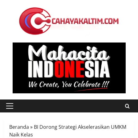
Skip
to
content
Primary
Menu
Beranda
»
BI Dorong Strategi Akselerasikan UMKM
Naik Kelas