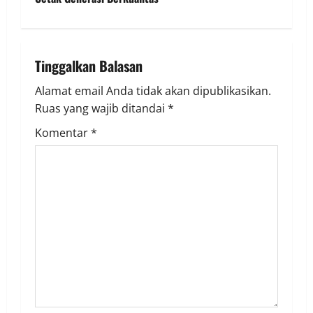
t
n
a
Tinggalkan Balasan
v
Alamat email Anda tidak akan dipublikasikan.
Ruas yang wajib ditandai
*
i
Komentar
*
g
a
t
i
o
n