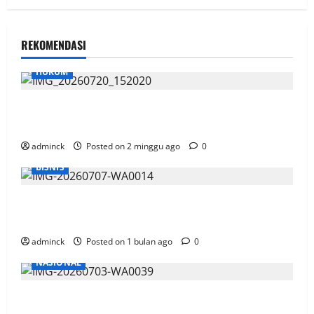
REKOMENDASI
HUKUM
Sidang OTT Garap Lahan Kebun Di Area HLSW, Saksi
Akui Pakai Aplikasi Peta dan Kurang Sosialisasi
adminck
Posted on 2 minggu ago
0
BISNIS
Gandeng SiCepat, Telkomsel Siap Antar Pesanan
Paket Pelanggan
adminck
Posted on 1 bulan ago
0
NASIONAL
Hitungan Formula Tarif Listrik Naik, Menteri ESDM