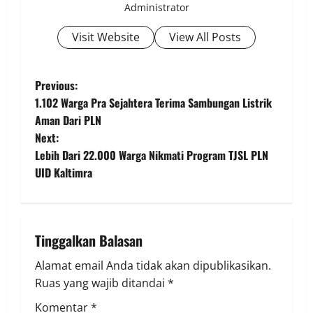
Administrator
Visit Website
View All Posts
P
Previous:
1.102 Warga Pra Sejahtera Terima Sambungan Listrik
o
Aman Dari PLN
Next:
s
Lebih Dari 22.000 Warga Nikmati Program TJSL PLN
t
UID Kaltimra
n
a
Tinggalkan Balasan
v
Alamat email Anda tidak akan dipublikasikan.
Ruas yang wajib ditandai
*
i
Komentar
*