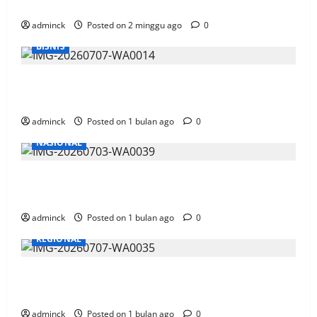
Akui Pakai Aplikasi Peta dan Kurang Sosialisasi
adminck
Posted on 2 minggu ago
0
BISNIS
Gandeng SiCepat, Telkomsel Siap Antar Pesanan
Paket Pelanggan
adminck
Posted on 1 bulan ago
0
NASIONAL
Hitungan Formula Tarif Listrik Naik, Menteri ESDM
dan PLN Tahan Berubah
adminck
Posted on 1 bulan ago
0
REGIONAL
Pertamina Patra Niaga Kalimantan, Hadiahi 2 Unit
Motor Bagi Ojek Online
adminck
Posted on 1 bulan ago
0