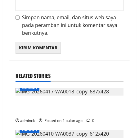
Simpan nama, email, dan situs web saya
pada peramban ini untuk komentar saya
berikutnya.
RELATED STORIES
GADGET
IndiHome Ultra Mesh Wi‑Fi Tegas Menembus
Berlapis Hambatan
adminck
Posted on 4 bulan ago
0
GADGET