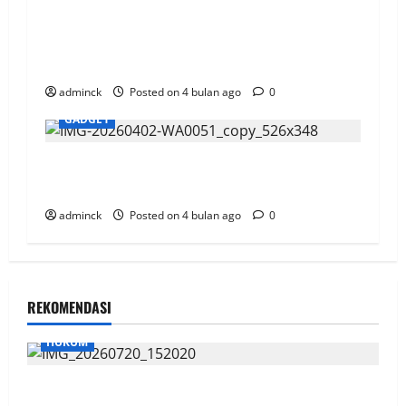
NextDev 2026 Telkomsel Perkuat Ekosistem
Digital Bentuk Technopreneur Terbaik Berbasis
AI
adminck
Posted on 4 bulan ago
0
GADGET
Telkomsel Integrasikan Mode Dasar Instagram,
Aktif Meski Kuota Habis
adminck
Posted on 4 bulan ago
0
REKOMENDASI
HUKUM
Sidang OTT Garap Lahan Kebun Di Area HLSW, Saksi