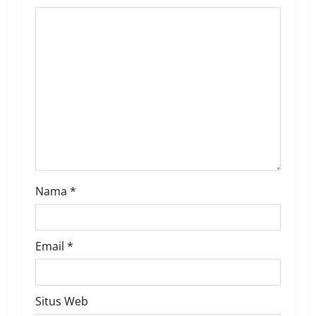
g
a
t
i
o
n
Nama
*
Email
*
Situs Web