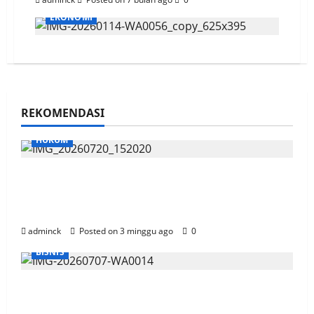
EKONOMI
REKOMENDASI
HUKUM
Sidang OTT Garap Lahan Kebun Di Area
HLSW, Saksi Akui Pakai Aplikasi Peta dan
Kurang Sosialisasi
adminck
Posted on 3 minggu ago
0
BISNIS
Gandeng SiCepat, Telkomsel Siap Antar
Pesanan Paket Pelanggan