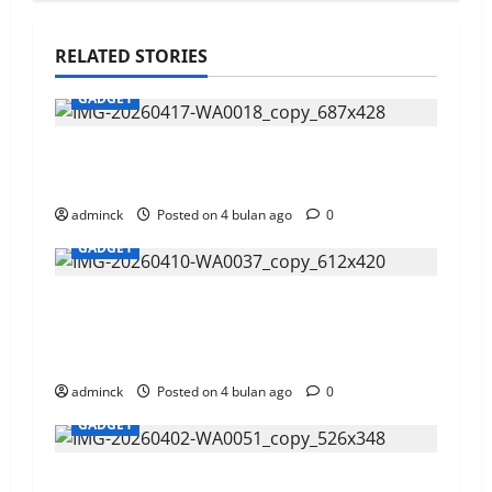
RELATED STORIES
GADGET
IndiHome Ultra Mesh Wi‑Fi Tegas
Menembus Berlapis Hambatan
adminck
Posted on 4 bulan ago
0
GADGET
NextDev 2026 Telkomsel Perkuat
Ekosistem Digital Bentuk
Technopreneur Terbaik Berbasis AI
adminck
Posted on 4 bulan ago
0
GADGET
Telkomsel Integrasikan Mode Dasar