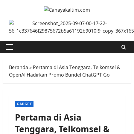
Skip
to
content
Primary
Menu
Beranda
»
Pertama di Asia Tenggara, Telkomsel &
OpenAI Hadirkan Promo Bundel ChatGPT Go
GADGET
Pertama di Asia
Tenggara, Telkomsel &