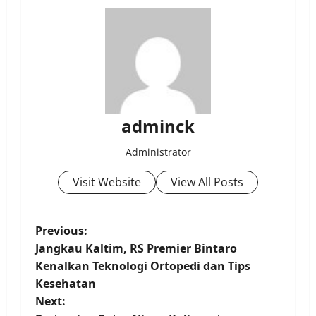
adminck
Administrator
Visit Website
View All Posts
P
Previous:
Jangkau Kaltim, RS Premier Bintaro
o
Kenalkan Teknologi Ortopedi dan Tips
Kesehatan
s
Next: