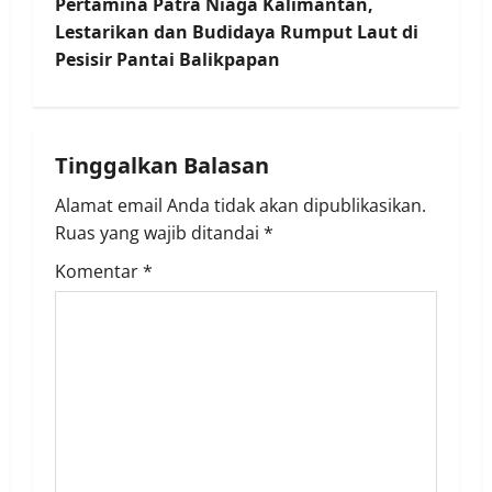
t
Pertamina Patra Niaga Kalimantan,
Lestarikan dan Budidaya Rumput Laut di
n
Pesisir Pantai Balikpapan
a
v
Tinggalkan Balasan
i
Alamat email Anda tidak akan dipublikasikan.
Ruas yang wajib ditandai
*
g
Komentar
*
a
t
i
o
n