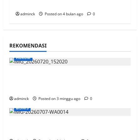
Instagram, Aktif Meski Kuota Habis
adminck
Posted on 4 bulan ago
0
REKOMENDASI
HUKUM
Sidang OTT Garap Lahan Kebun Di Area
HLSW, Saksi Akui Pakai Aplikasi Peta dan
Kurang Sosialisasi
adminck
Posted on 3 minggu ago
0
BISNIS
Gandeng SiCepat, Telkomsel Siap Antar
Pesanan Paket Pelanggan