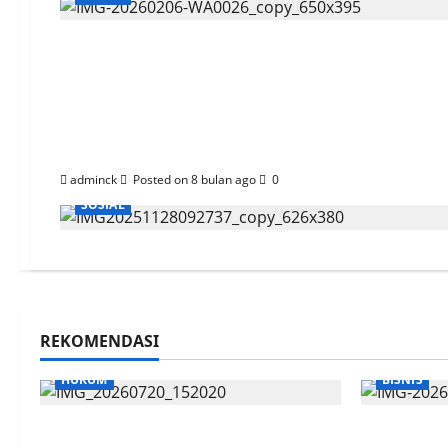
Bandara SAMS Seping
hingga Perbaikan Ja
adminck
Posted on 8 bulan ago
0
SOSIAL
REKOMENDASI
HUKUM
BISNIS
Sidang OTT Garap Lahan Kebun
Gandeng S