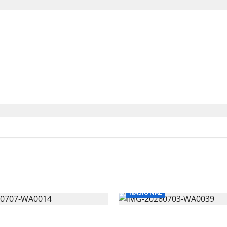
gan Bagi 1.500 Paket Se
lan dan Tempat Ibadah
NASIONAL
iCepat, Telkomsel Siap
Hitungan Formula Tarif 