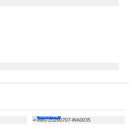
mbako, Penghijauan
REGIONAL
Listrik
Pertamina Patra Niaga