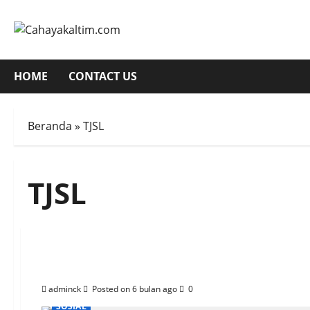
Skip
to
content
HOME
CONTACT US
Beranda
»
TJSL
TJSL
Lebih Dari 22.000 Wa
adminck
Posted on 6 bulan ago
0
SOSIAL