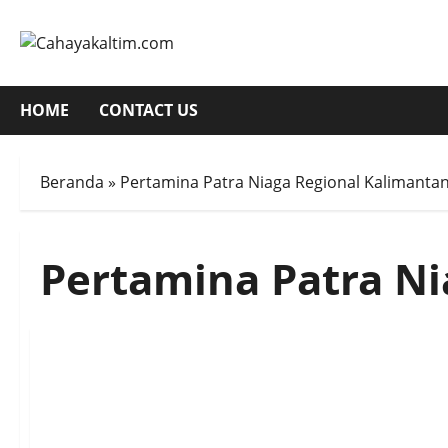
Skip
to
content
HOME
CONTACT US
Beranda
»
Pertamina Patra Niaga Regional Kalimanta
Pertamina Patra Ni
Pertamina Patra Niag
Online