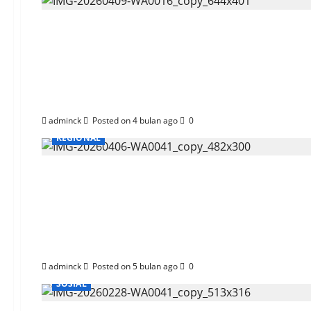
Pertamina Dorong Du
Budaya HSSE
adminck
Posted on 4 bulan ago
0
REGIONAL
HUT Ke 29, Pertamina
Kebahagiaan
adminck
Posted on 5 bulan ago
0
SOSIAL