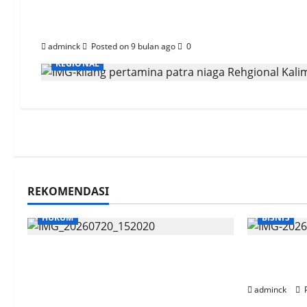
Pertamina Patra Nia
adminck
Posted on 9 bulan ago
0
REGIONAL
REKOMENDASI
HUKUM
BISNIS
Sidang OTT Garap Lahan Kebun
Gandeng S
Di Area HLSW, Saksi Akui Pakai
Antar Pe
Aplikasi Peta dan Kurang
adminck
P
Sosialisasi