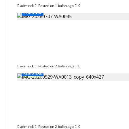
adminck
Posted on 1 bulan ago
0
REGIONAL
Diakui Global, Perta
Masyarakat
adminck
Posted on 2 bulan ago
0
REGIONAL
Pertamina Patra Nia
Awards 2026
adminck
Posted on 2 bulan ago
0