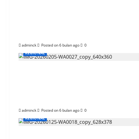
Dorong Ketahanan Pa
Ikan Papuyuh
adminck
Posted on 6 bulan ago
0
REGIONAL
Perdana di Tahun ini
Awards 2026
adminck
Posted on 6 bulan ago
0
REGIONAL