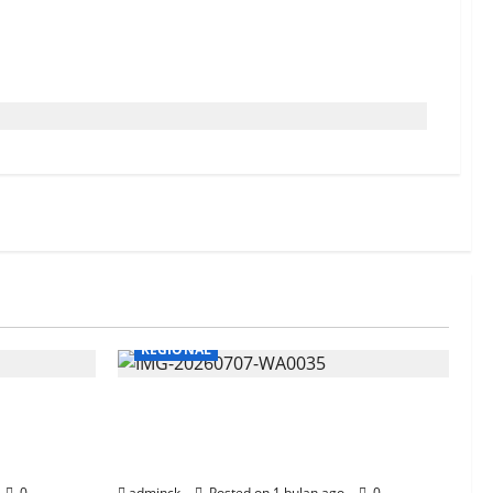
enghargaan
REGIONAL
Listrik
Pertamina Patra Niaga
n PLN
Kalimantan, Hadiahi 2 Unit
Motor Bagi Ojek Online
0
adminck
Posted on 1 bulan ago
0