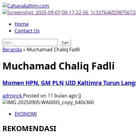
Skip
to
content
Primary
Home
Menu
Contact Us
Cari
untuk:
Beranda
»
Muchamad Chaliq Fadli
Muchamad Chaliq Fadli
Momen HPN, GM PLN UID Kaltimra Turun Lang
adminck
Posted on 11 bulan ago
0
EKONOMI
REKOMENDASI