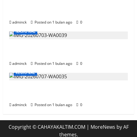
Gandeng SiCepat, Telkomsel Siap Antar
Pesanan Paket Pelanggan
adminck
Posted on 1 bulan ago
0
NASIONAL
Hitungan Formula Tarif Listrik Naik,
Menteri ESDM dan PLN Tahan Berubah
adminck
Posted on 1 bulan ago
0
REGIONAL
Pertamina Patra Niaga Kalimantan,
Hadiahi 2 Unit Motor Bagi Ojek Online
adminck
Posted on 1 bulan ago
0
Copyright © CAHAYAKALTIM.COM
|
MoreNews
by AF
themes.