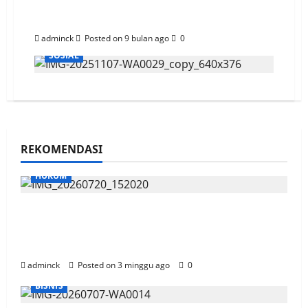
Pantai Balikpapan
adminck
Posted on 9 bulan ago
0
SOSIAL
REKOMENDASI
HUKUM
Sidang OTT Garap Lahan Kebun Di Area
HLSW, Saksi Akui Pakai Aplikasi Peta dan
Kurang Sosialisasi
adminck
Posted on 3 minggu ago
0
BISNIS